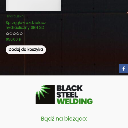
Hydraulika
Sprzęgło-rozdzielacz
hydrauliczny SRH 2D
Oceniono
650,00
zł
0
na
5
Dodaj do koszyka
Bądź na bieżąco: