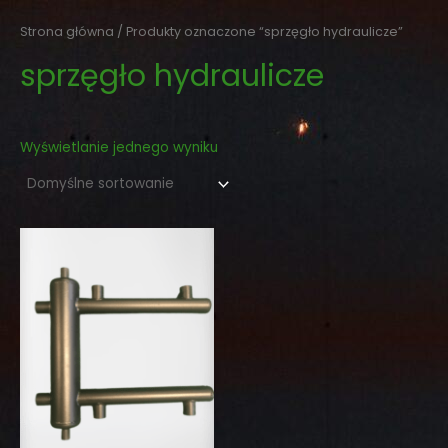
Skip
to
Strona główna
/ Produkty oznaczone “sprzęgło hydraulicze”
content
sprzęgło hydraulicze
Wyświetlanie jednego wyniku