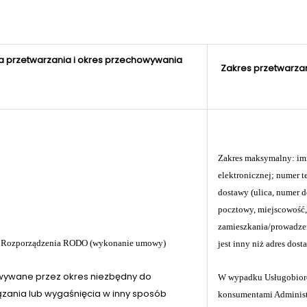
 przetwarzania i okres przechowywania
Zakres przetwarza
Zakres maksymalny: imi
elektronicznej; numer 
dostawy (ulica, numer 
pocztowy, miejscowość, 
zamieszkania/prowadzeni
. b) Rozporządzenia RODO (wykonanie umowy)
jest inny niż adres dost
ywane przez okres niezbędny do
W wypadku Usługobiorc
ązania lub wygaśnięcia w inny sposób
konsumentami Administ