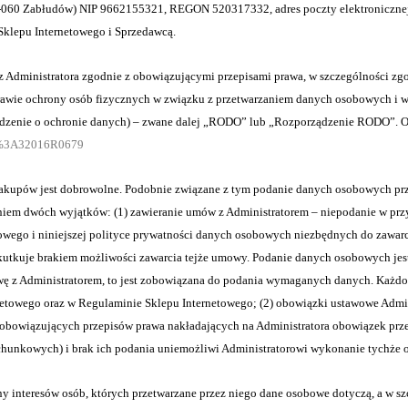
6-060 Zabłudów) NIP 9662155321, REGON 520317332, adres poczty elektronicznej
Sklepu Internetowego i Sprzedawcą.
dministratora zgodnie z obowiązującymi przepisami prawa, w szczególności zgo
sprawie ochrony osób fizycznych w związku z przetwarzaniem danych osobowych i
dzenie o ochronie danych) – zwane dalej „RODO” lub „Rozporządzenie RODO”. Of
EX%3A32016R0679
pów jest dobrowolne. Podobnie związane z tym podanie danych osobowych prze
żeniem dwóch wyjątków: (1) zawieranie umów z Administratorem – niepodanie w pr
etowego i niniejszej polityce prywatności danych osobowych niezbędnych do zaw
 skutkuje brakiem możliwości zawarcia tejże umowy. Podanie danych osobowych 
owę z Administratorem, to jest zobowiązana do podania wymaganych danych. Każ
netowego oraz w Regulaminie Sklepu Internetowego; (2) obowiązki ustawowe Admi
owiązujących przepisów prawa nakładających na Administratora obowiązek prze
chunkowych) i brak ich podania uniemożliwi Administratorowi wykonanie tychże
interesów osób, których przetwarzane przez niego dane osobowe dotyczą, a w szc