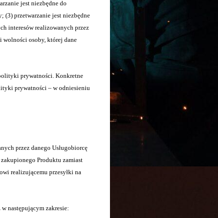
arzanie jest niezbędne do
; (3) przetwarzanie jest niezbędne
ch interesów realizowanych przez
i wolności osoby, której dane
olityki prywatności. Konkretne
tyki prywatności – w odniesieniu
anych przez danego Usługobiorcę
y zakupionego Produktu zamiast
owi realizującemu przesyłki na
 w następującym zakresie: