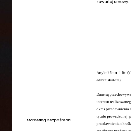
zawartej umowy.
Artykuł 6 ust. 1 lit.
administratora)
Dane są przechowywan
interesu realizowaneg
okres przedawnienia r
tytułu prowadzonej p
Marketing bezpośredni
przedawnienia określ
cywilnego (podstawow