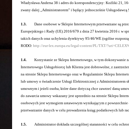
Władysława Andersa 38 i adres do korespondencyjny: Koźliki 21, 1
zwany dalej „Administratorem” i będący jednocześnie Usługodawcą 
1.3.
Dane osobowe w Sklepie Internetowym przetwarzane są przez A
Europejskiego i Rady (UE) 2016/679 z dnia 27 kwietnia 2016 r. w 
takich danych oraz uchylenia dyrektywy 95/46/WE (ogólne rozporzą
RODO:
http://eur-lex.europa.eu/legal-content/PL/TXT/?uri=CEL
1.4.
Korzystanie ze Sklepu Internetowego, w tym dokonywanie zaku
Internetowego Usługobiorcę lub Klienta jest dobrowolne, z zastrze
na stronie Sklepu Internetowego oraz w Regulaminie Sklepu Intern
lub umowy o świadczenie Usługi Elektronicznej z Administratorem
umownym i jeżeli osoba, które dane dotyczą chce zawrzeć daną um
do zawarcia umowy wskazany jest uprzednio na stronie Sklepu Inter
osobowych jest wymogiem ustawowym wynikającym z powszechnie ob
przetwarzanie danych w celu prowadzenia ksiąg podatkowych lub ra
1.5.
Administrator dokłada szczególnej staranności w celu ochrony 