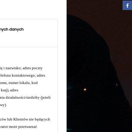
nych danych
ę i nazwisko; adres poczty
telefonu kontaktowego; adres
domu, numer lokalu, kod
kraj), adres
a działalności/siedziby (jeżeli
awy).
ów lub Klientów nie będących
rator może przetwarzać