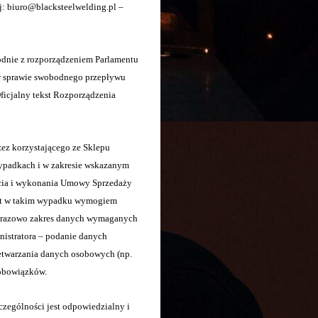
: biuro@blacksteelwelding.pl –
dnie z rozporządzeniem Parlamentu
 w sprawie swobodnego przepływu
icjalny tekst Rozporządzenia
z korzystającego ze Sklepu
zypadkach i w zakresie wskazanym
arcia i wykonania Umowy Sprzedaży
jest w takim wypadku wymogiem
dorazowo zakres danych wymaganych
nistratora – podanie danych
twarzania danych osobowych (np.
 obowiązków.
zególności jest odpowiedzialny i