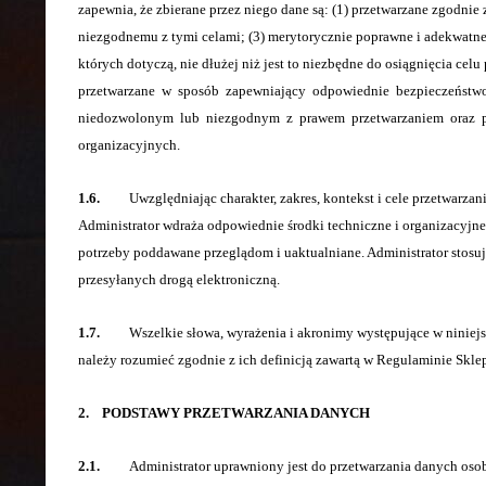
zapewnia, że zbierane przez niego dane są: (1) przetwarzane zgodni
niezgodnemu z tymi celami; (3) merytorycznie poprawne i adekwatne 
których dotyczą, nie dłużej niż jest to niezbędne do osiągnięcia celu 
przetwarzane w sposób zapewniający odpowiednie bezpieczeńst
niedozwolonym lub niezgodnym z prawem przetwarzaniem oraz prz
organizacyjnych.
1.6.
Uwzględniając charakter, zakres, kontekst i cele przetwarzani
Administrator wdraża odpowiednie środki techniczne i organizacyjne
potrzeby poddawane przeglądom i uaktualniane. Administrator stos
przesyłanych drogą elektroniczną.
1.7.
Wszelkie słowa, wyrażenia i akronimy występujące w niniejszej 
należy rozumieć zgodnie z ich definicją zawartą w Regulaminie Skl
2. PODSTAWY PRZETWARZANIA DANYCH
2.1.
Administrator uprawniony jest do przetwarzania danych osobow