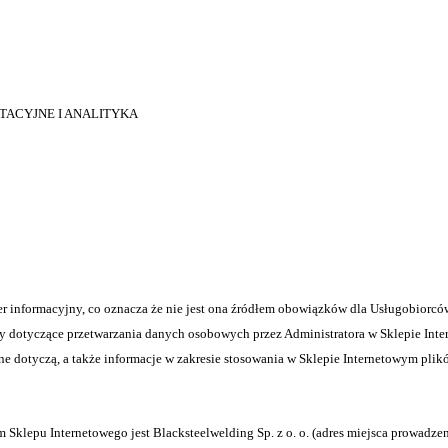
TACYJNE I ANALITYKA
er informacyjny, co oznacza że nie jest ona źródłem obowiązków dla Usługobiorc
dy dotyczące przetwarzania danych osobowych przez Administratora w Sklepie Inte
e dotyczą, a także informacje w zakresie stosowania w Sklepie Internetowym plik
lepu Internetowego jest Blacksteelwelding Sp. z o. o. (adres miejsca prowadzenia