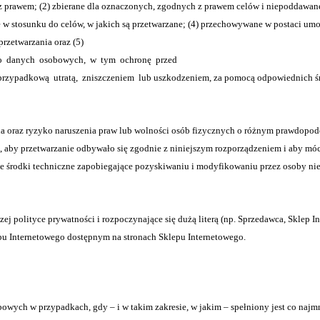
e z prawem; (2) zbierane dla oznaczonych, zgodnych z prawem celów i niepoddawa
w stosunku do celów, w jakich są przetwarzane; (4) przechowywane w postaci umoż
przetwarzania oraz (5)
wo danych osobowych, w tym ochronę przed
ypadkową utratą, zniszczeniem lub uszkodzeniem, za pomocą odpowiednich ś
a oraz ryzyko naruszenia praw lub wolności osób fizycznych o różnym prawdopodo
, aby przetwarzanie odbywało się zgodnie z niniejszym rozporządzeniem i aby móc 
uje środki techniczne zapobiegające pozyskiwaniu i modyfikowaniu przez osoby 
polityce prywatności i rozpoczynające się dużą literą (np. Sprzedawca, Sklep In
epu Internetowego dostępnym na stronach Sklepu Internetowego.
ych w przypadkach, gdy – i w takim zakresie, w jakim – spełniony jest co najm