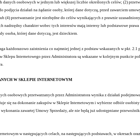
ich danych osobowych w jednym lub większej liczbie określonych celów; (2) przetw
 do podjęcia działań na żądanie osoby, której dane dotyczą, przed zawarciem umowy
ub (4) przetwarzanie jest niezbędne do celów wynikających z prawnie uzasadniony
rych nadrzędny charakter wobec tych interesów mają interesy lub podstawowe prawa 
 osoba, której dane dotyczą, jest dzieckiem.
każdorazowo zaistnienia co najmniej jednej z podstaw wskazanych w pkt. 2.1 p
 Sklepu Internetowego przez Administratora są wskazane w kolejnym punkcie poli
a.
DANYCH W SKLEPIE INTERNETOWYM
ych osobowych przetwarzanych przez Administratora wynika z działań podejmow
yduje się na dokonanie zakupów w Sklepie Internetowym i wybierze odbiór osobist
lu wykonania zawartej Umowy Sprzedaży, ale nie będą już udostępniane przewoźnik
netowym w następujących celach, na następujących podstawach, w okresach oraz