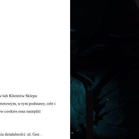
ów lub Klientów Sklepu
rnetowym, w tym podstawy, cele i
ów cookies oraz narzędzi
 działalności: ul. Gen .