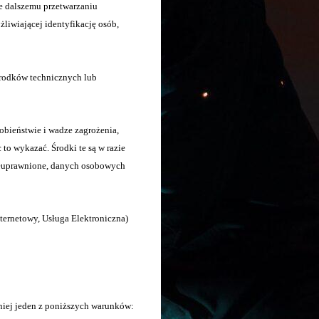
ne dalszemu przetwarzaniu
liwiającej identyfikację osób,
rodków technicznych lub
bieństwie i wadze zagrożenia,
to wykazać. Środki te są w razie
nieuprawnione, danych osobowych
ternetowy, Usługa Elektroniczna)
niej jeden z poniższych warunków: