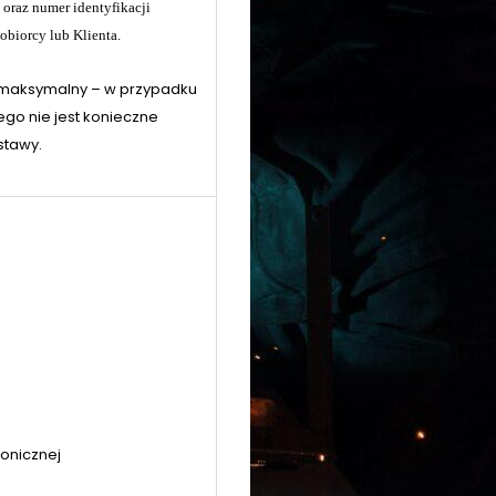
oraz numer identyfikacji
obiorcy lub Klienta.
 maksymalny – w przypadku
ego nie jest konieczne
stawy.
ronicznej