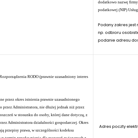
dodatkowo nazwę firmy 
podatkowej (NIP) Usług
Podany zakres jest
np. odbioru osobist
podanie adresu do
 f) Rozporządzenia RODO (prawnie uzasadniony interes
e przez okres istnienia prawnie uzasadnionego
o przez Administratora, nie dłużej jednak niż przez
oszczeń w stosunku do osoby, której dane dotyczą, z
rzez Administratora działalności gospodarczej. Okres
Adres poczty elekt
ają przepisy prawa, w szczególności kodeksu
y termin przedawnienia dla roszczeń związanych z