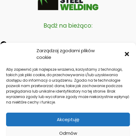
Bądź na bieżąco:
Zarządzaj zgodami plików
INFORMACJE:
cookie
Aby zapewnić jak najlepsze wrażenia, korzystamy z technologii,
takich jak pliki cookie, do przechowywania i/lub uzyskiwania
Polityka prywatności
dostępu do informacji o urządzeniu. Zgoda na te technologie
pozwoli nam przetwarzać dane, takie jak zachowanie podczas
Polityka cookies UE
przeglądania lub unikalne identyfikatory na tej stronie. Brak
wyrażenia zgody lub wycofanie zgody może niekorzystnie wpłynąć
na niektóre cechy i funkcje.
Nasze dane:
Akceptuję
Blacksteelwelding Sp. z o. o.
Koźliki 21
Odmów