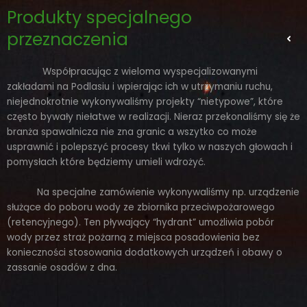
Skip
Facebook
Produkty specjalnego
to
przeznaczenia
content
Współpracując z wieloma wyspecjalizowanymi
zakładami na Podlasiu i wpierając ich w utrzymaniu ruchu,
niejednokrotnie wykonywaliśmy projekty “nietypowe”, które
często bywały niełatwe w realizacji. Nieraz przekonaliśmy się że
branża spawalnicza nie zna granic a wszytko co może
usprawnić i polepszyć procesy tkwi tylko w naszych głowach i
pomysłach które będziemy umieli wdrożyć.
Na specjalne zamówienie wykonywaliśmy np. urządzenie
służące do poboru wody ze zbiornika przeciwpożarowego
(retencyjnego). Ten pływający “hydrant” umożliwia pobór
wody przez straż pożarną z miejsca posadowienia bez
konieczności stosowania dodatkowych urządzeń i obawy o
zassanie osadów z dna.